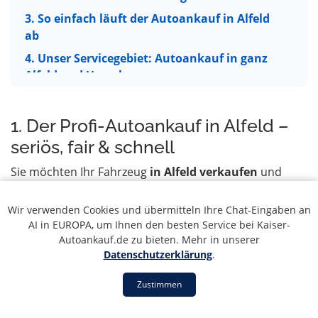
3. So einfach läuft der Autoankauf in Alfeld
ab
4. Unser Servicegebiet: Autoankauf in ganz
Alfeld und Umgebung
5. 5 Gründe für unseren Autoankauf-Service
in Alfeld
1. Der Profi-Autoankauf in Alfeld –
6. Ihr Fahrzeug in guten Händen: PKW, LKW &
seriös, fair & schnell
Transporter
Sie möchten Ihr Fahrzeug
in Alfeld verkaufen
und
7. Wann ist eine Autoverwertung die richtige
suchen einen verlässlichen Partner? Dann sind Sie bei
Wahl?
Kaiser Autoankauf genau richtig. Unser Service steht
Wir verwenden Cookies und übermitteln Ihre Chat-Eingaben an
8. Neuwagen & junge Gebrauchte in Alfeld
für einen
professionellen Autoankauf in Alfeld
, der
AI in EUROPA, um Ihnen den besten Service bei Kaiser-
verkaufen
sich durch absolute Seriosität, faire Preise und eine
Autoankauf.de zu bieten. Mehr in unserer
Datenschutzerklärung
.
schnelle Abwicklung auszeichnet. Egal, ob Sie einen
9. Was ist mein Auto oder Schrottfahrzeug in
gebrauchten PKW, einen LKW oder einen Motorroller
Alfeld noch wert?
Zustimmen
verkaufen möchten – wir sind Ihr erster
10. Verkaufen oder Ausschlachten? Unser
Ansprechpartner in der Region. Wir kennen den
Tipp für Alfeld