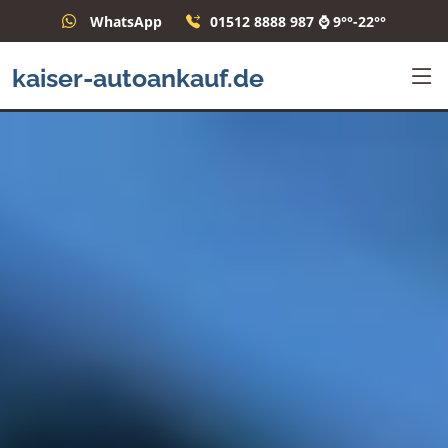
WhatsApp
01512 8888 987 ⌚ 9°°-22°°
kaiser-autoankauf.de