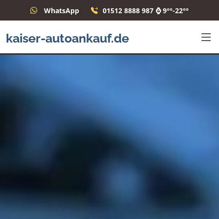
WhatsApp
01512 8888 987 ⌚ 9°°-22°°
kaiser-autoankauf.de