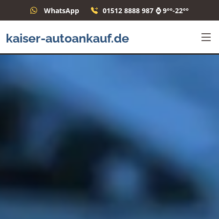
WhatsApp
01512 8888 987 ⌚ 9°°-22°°
kaiser-autoankauf.de