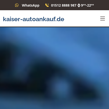
WhatsApp
01512 8888 987 ⌚ 9°°-22°°
kaiser-autoankauf.de