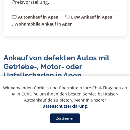
Preisvorstellung.
Autoankauf in Apen
LKW Ankauf in Apen
, Wohnmobile Ankauf in Apen
Ankauf von defekten Autos mit
Getriebe-, Motor- oder
Unfallschaden in Apen,
Niedersachsen
Wir verwenden Cookies und übermitteln Ihre Chat-Eingaben an
In Apen, Niedersachsen sind wir stets auf der Suche
AI in EUROPA, um Ihnen den besten Service bei Kaiser-
Autoankauf.de zu bieten. Mehr in unserer
nach defekten Autos mit Getriebe-, Motor- oder
Datenschutzerklärung
.
Unfallschaden. Wenn Sie in Apen Niedersachsen sich in
der unglücklichen Situation befinden, ein Fahrzeug zu
Zustimmen
besitzen, das solche Probleme aufweist, sind wir hier,
um Ihnen zu helfen.