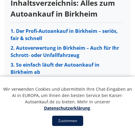
Inhaltsverzeichnis: Alles zum
Autoankauf in Birkheim
1. Der Profi-Autoankauf in Birkheim – seriös,
fair & schnell
2. Autoverwertung in Birkheim – Auch für Ihr
Schrott- oder Unfallfahrzeug
3. So einfach läuft der Autoankauf in
Birkheim ab
4. Unser Servicegebiet: Autoankauf in ganz
Birkheim und Umgebung
Wir verwenden Cookies und übermitteln Ihre Chat-Eingaben an
AI in EUROPA, um Ihnen den besten Service bei Kaiser-
5. 5 Gründe für unseren Autoankauf-Service
Autoankauf.de zu bieten. Mehr in unserer
in Birkheim
Datenschutzerklärung
.
1. Der Profi-Autoankauf in Birkheim
6. Ihr Fahrzeug in guten Händen: PKW, LKW &
– seriös, fair & schnell
Zustimmen
Transporter
Sie möchten Ihr Fahrzeug
in Birkheim verkaufen
und
7. Wann ist eine Autoverwertung die richtige