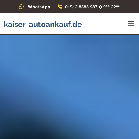
WhatsApp
01512 8888 987 ⌚ 9°°-22°°
kaiser-autoankauf.de