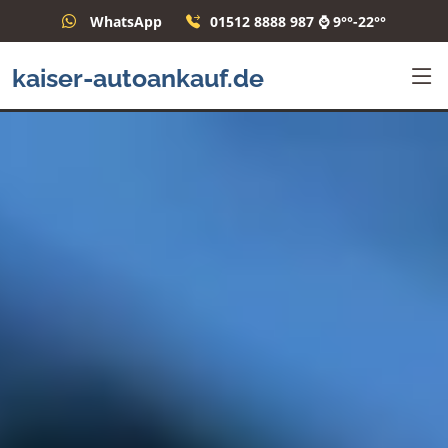
WhatsApp
01512 8888 987 ⌚ 9°°-22°°
kaiser-autoankauf.de