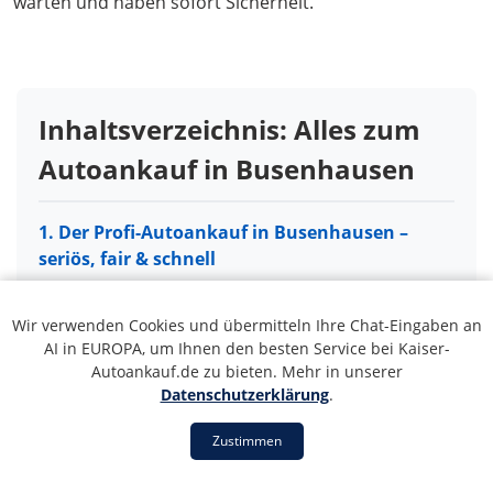
warten und haben sofort Sicherheit.
Inhaltsverzeichnis: Alles zum
Autoankauf in Busenhausen
1. Der Profi-Autoankauf in Busenhausen –
seriös, fair & schnell
2. Autoverwertung in Busenhausen – Auch
für Ihr Schrott- oder Unfallfahrzeug
Wir verwenden Cookies und übermitteln Ihre Chat-Eingaben an
AI in EUROPA, um Ihnen den besten Service bei Kaiser-
3. So einfach läuft der Autoankauf in
Autoankauf.de zu bieten. Mehr in unserer
Busenhausen ab
Datenschutzerklärung
.
4. Unser Servicegebiet: Autoankauf in ganz
Zustimmen
Busenhausen und Umgebung
5. 5 Gründe für unseren Autoankauf-Service