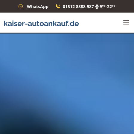
WhatsApp
01512 8888 987 ⌚ 9°°-22°°
kaiser-autoankauf.de