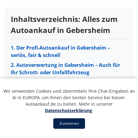
Inhaltsverzeichnis: Alles zum
Autoankauf in Gebersheim
1. Der Profi-Autoankauf in Gebersheim –
seriös, fair & schnell
2. Autoverwertung in Gebersheim – Auch für
Ihr Schrott- oder Unfallfahrzeug
3. So einfach läuft der Autoankauf in
Gebersheim ab
Wir verwenden Cookies und übermitteln Ihre Chat-Eingaben an
AI in EUROPA, um Ihnen den besten Service bei Kaiser-
4. Unser Servicegebiet: Autoankauf in ganz
Autoankauf.de zu bieten. Mehr in unserer
Gebersheim und Umgebung
Datenschutzerklärung
.
5. 5 Gründe für unseren Autoankauf-Service
Zustimmen
in Gebersheim
1. Der Profi-Autoankauf in
6. Ihr Fahrzeug in guten Händen: PKW, LKW &