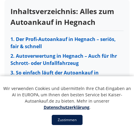
Inhaltsverzeichnis: Alles zum
Autoankauf in Hegnach
1. Der Profi-Autoankauf in Hegnach – seriös,
fair & schnell
2. Autoverwertung in Hegnach – Auch für Ihr
Schrott- oder Unfallfahrzeug
3. So einfach läuft der Autoankauf in
Hegnach ab
Wir verwenden Cookies und übermitteln Ihre Chat-Eingaben an
4. Unser Servicegebiet: Autoankauf in ganz
AI in EUROPA, um Ihnen den besten Service bei Kaiser-
Hegnach und Umgebung
Autoankauf.de zu bieten. Mehr in unserer
5. 5 Gründe für unseren Autoankauf-Service
Datenschutzerklärung
.
in Hegnach
1. Der Profi-Autoankauf in Hegnach
Zustimmen
6. Ihr Fahrzeug in guten Händen: PKW, LKW &
– seriös, fair & schnell
Transporter