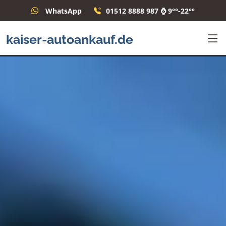
WhatsApp
01512 8888 987 ⌚ 9°°-22°°
kaiser-autoankauf.de