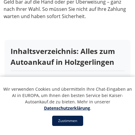
Geld bar auf die Hand oder per Überweisung – ganz
nach Ihrer Wahl. So müssen Sie nicht auf Ihre Zahlung
warten und haben sofort Sicherheit.
Inhaltsverzeichnis: Alles zum
Autoankauf in Holzgerlingen
1. Der Profi-Autoankauf in Holzgerlingen –
seriös, fair & schnell
Wir verwenden Cookies und übermitteln Ihre Chat-Eingaben an
AI in EUROPA, um Ihnen den besten Service bei Kaiser-
2. Autoverwertung in Holzgerlingen – Auch
Autoankauf.de zu bieten. Mehr in unserer
für Ihr Schrott- oder Unfallfahrzeug
Datenschutzerklärung
.
3. So einfach läuft der Autoankauf in
Holzgerlingen ab
Zustimmen
4. Unser Servicegebiet: Autoankauf in ganz