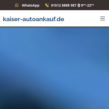
WhatsApp
01512 8888 987 ⌚ 9°°-22°°
kaiser-autoankauf.de