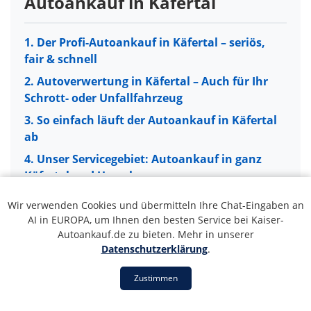
Autoankauf in Käfertal
1. Der Profi-Autoankauf in Käfertal – seriös,
fair & schnell
2. Autoverwertung in Käfertal – Auch für Ihr
Schrott- oder Unfallfahrzeug
3. So einfach läuft der Autoankauf in Käfertal
ab
4. Unser Servicegebiet: Autoankauf in ganz
Käfertal und Umgebung
5. 5 Gründe für unseren Autoankauf-Service
Wir verwenden Cookies und übermitteln Ihre Chat-Eingaben an
in Käfertal
AI in EUROPA, um Ihnen den besten Service bei Kaiser-
1. Der Profi-Autoankauf in Käfertal –
Autoankauf.de zu bieten. Mehr in unserer
6. Ihr Fahrzeug in guten Händen: PKW, LKW &
seriös, fair & schnell
Datenschutzerklärung
.
Transporter
Sie möchten Ihr Fahrzeug
in Käfertal verkaufen
und
7. Wann ist eine Autoverwertung die richtige
Zustimmen
suchen einen verlässlichen Partner? Dann sind Sie bei
Wahl?
Kaiser Autoankauf genau richtig. Unser Service steht