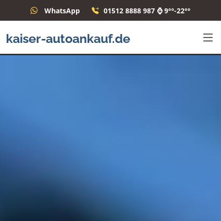
WhatsApp
01512 8888 987 ⌚ 9°°-22°°
kaiser-autoankauf.de