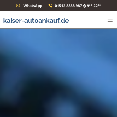
WhatsApp
01512 8888 987 ⌚ 9°°-22°°
kaiser-autoankauf.de