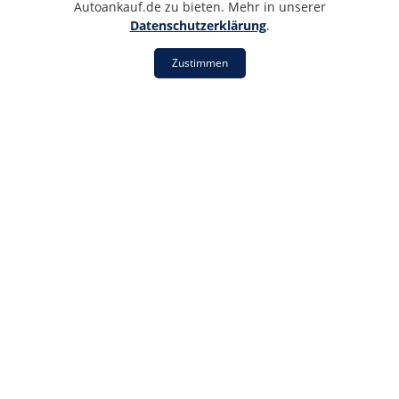
Autoankauf.de zu bieten. Mehr in unserer
Datenschutzerklärung
.
Kann ich mein Auto im angemeldeten
Zustand verkaufen?
Zustimmen
Ja, Sie können Ihr Auto sowohl angemeldet
als auch abgemeldet verkaufen. Wir
übernehmen die Abmeldung auf Wunsch
für Sie.
Was passiert mit den Kennzeichen?
Die Kennzeichen müssen nach der
Abmeldung abgegeben oder vernichtet
werden. Wir kümmern uns darum, wenn Sie
die Abmeldung an uns delegieren.
Kann ich mein Auto mit Schaden
verkaufen?
Ja, wir kaufen auch Fahrzeuge mit
Motorschaden, Getriebeschaden oder
Unfallschaden.
Wie schnell erhalte ich mein Geld?
Bei uns erhalten Sie den Betrag sofort – auf