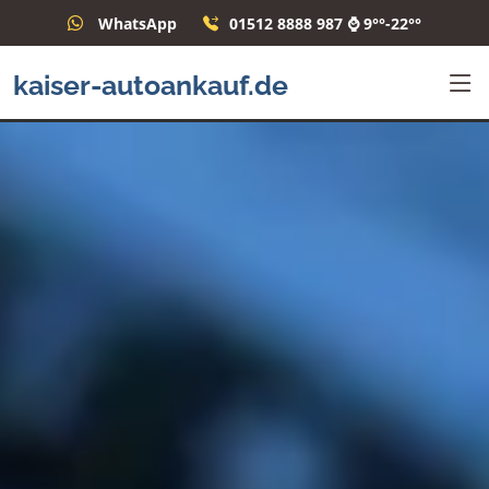
WhatsApp
01512 8888 987 ⌚ 9°°-22°°
kaiser-autoankauf.de