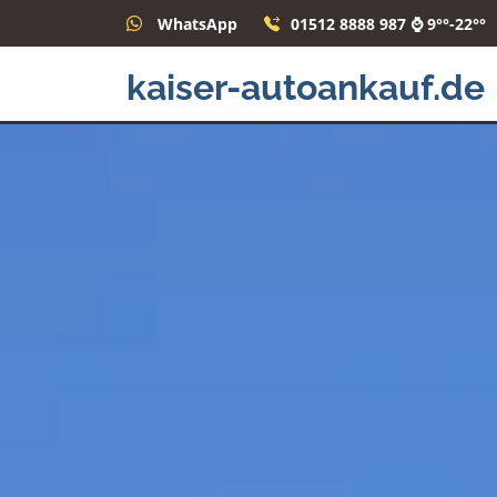
WhatsApp
01512 8888 987 ⌚ 9°°-22°°
kaiser-autoankauf.de