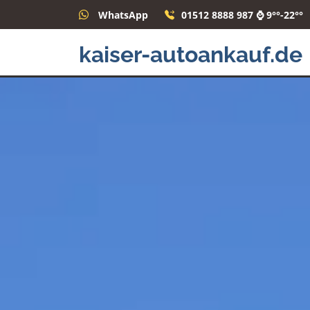
WhatsApp
01512 8888 987 ⌚ 9°°-22°°
kaiser-autoankauf.de