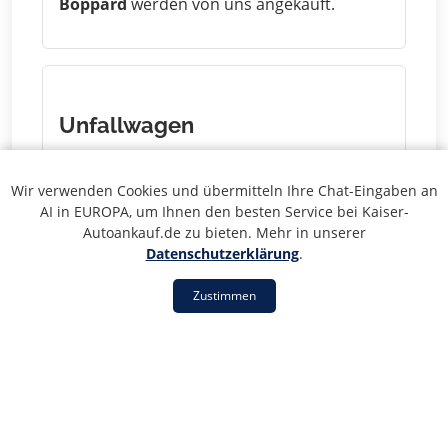
Boppard
werden von uns angekauft.
Unfallwagen
Haben Sie einen
Unfallschaden in
Boppard
? Wir kaufen auch Unfallwagen zu
Wir verwenden Cookies und übermitteln Ihre Chat-Eingaben an
fairen Preisen.
AI in EUROPA, um Ihnen den besten Service bei Kaiser-
Autoankauf.de zu bieten. Mehr in unserer
Datenschutzerklärung
.
Zustimmen
Ohne TÜV
Fahrzeuge
ohne TÜV in Boppard
werden
von uns übernommen - auch Barzahlung
möglich.