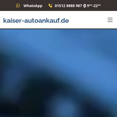
WhatsApp
01512 8888 987 ⌚ 9°°-22°°
kaiser-autoankauf.de