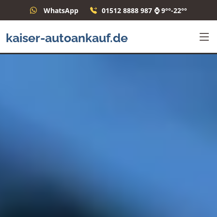
WhatsApp
01512 8888 987 ⌚ 9°°-22°°
kaiser-autoankauf.de