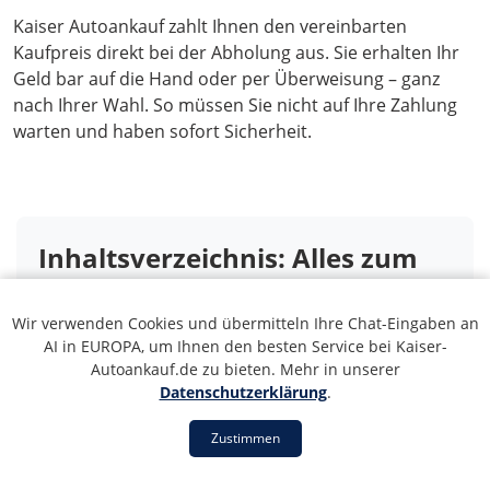
Kaiser Autoankauf zahlt Ihnen den vereinbarten
Kaufpreis direkt bei der Abholung aus. Sie erhalten Ihr
Geld bar auf die Hand oder per Überweisung – ganz
nach Ihrer Wahl. So müssen Sie nicht auf Ihre Zahlung
warten und haben sofort Sicherheit.
Inhaltsverzeichnis: Alles zum
Autoankauf in Malsch bei
Wir verwenden Cookies und übermitteln Ihre Chat-Eingaben an
Wiesloch
AI in EUROPA, um Ihnen den besten Service bei Kaiser-
Autoankauf.de zu bieten. Mehr in unserer
Datenschutzerklärung
.
1. Der Profi-Autoankauf in Malsch bei
Wiesloch – seriös, fair & schnell
Zustimmen
2. Autoverwertung in Malsch bei Wiesloch –
Auch für Ihr Schrott- oder Unfallfahrzeug