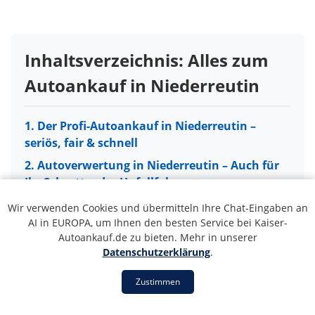
Inhaltsverzeichnis: Alles zum
Autoankauf in Niederreutin
1. Der Profi-Autoankauf in Niederreutin –
seriös, fair & schnell
2. Autoverwertung in Niederreutin – Auch für
Ihr Schrott- oder Unfallfahrzeug
3. So einfach läuft der Autoankauf in
Wir verwenden Cookies und übermitteln Ihre Chat-Eingaben an
Niederreutin ab
AI in EUROPA, um Ihnen den besten Service bei Kaiser-
Autoankauf.de zu bieten. Mehr in unserer
4. Unser Servicegebiet: Autoankauf in ganz
Datenschutzerklärung
.
Niederreutin und Umgebung
Zustimmen
5. 5 Gründe für unseren Autoankauf-Service
in Niederreutin
1. Der Profi-Autoankauf in