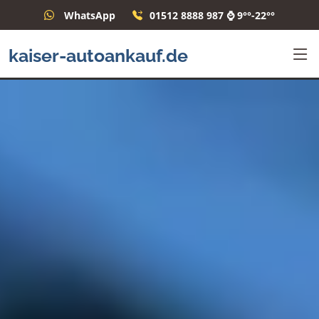
WhatsApp
01512 8888 987 ⌚ 9°°-22°°
kaiser-autoankauf.de