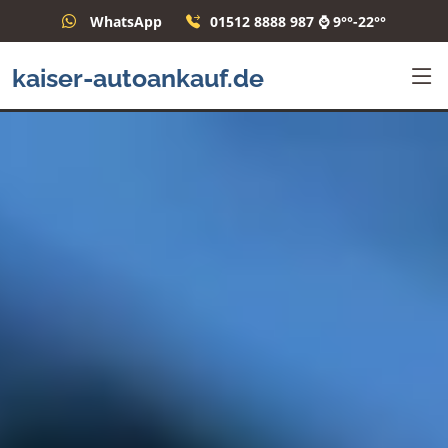
WhatsApp
01512 8888 987 ⌚ 9°°-22°°
kaiser-autoankauf.de