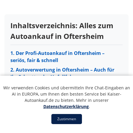
Inhaltsverzeichnis: Alles zum
Autoankauf in Oftersheim
1. Der Profi-Autoankauf in Oftersheim –
seriös, fair & schnell
2. Autoverwertung in Oftersheim – Auch für
Ihr Schrott- oder Unfallfahrzeug
3. So einfach läuft der Autoankauf in
Wir verwenden Cookies und übermitteln Ihre Chat-Eingaben an
Oftersheim ab
AI in EUROPA, um Ihnen den besten Service bei Kaiser-
Autoankauf.de zu bieten. Mehr in unserer
4. Unser Servicegebiet: Autoankauf in ganz
Datenschutzerklärung
.
Oftersheim und Umgebung
Zustimmen
5. 5 Gründe für unseren Autoankauf-Service
in Oftersheim
1. Der Profi-Autoankauf in