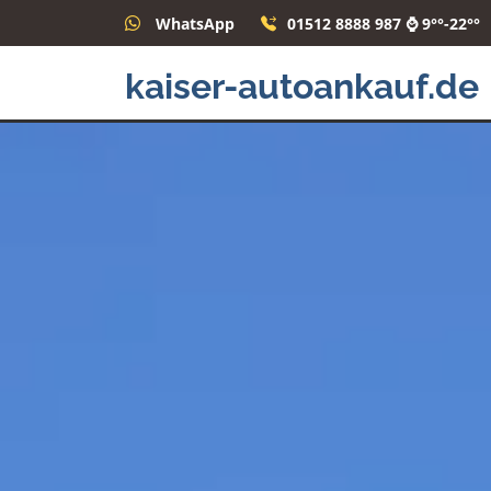
WhatsApp
01512 8888 987 ⌚ 9°°-22°°
kaiser-autoankauf.de