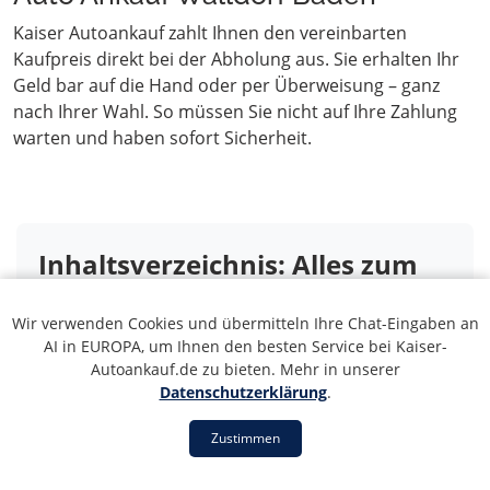
Kaiser Autoankauf zahlt Ihnen den vereinbarten
Kaufpreis direkt bei der Abholung aus. Sie erhalten Ihr
Geld bar auf die Hand oder per Überweisung – ganz
nach Ihrer Wahl. So müssen Sie nicht auf Ihre Zahlung
warten und haben sofort Sicherheit.
Inhaltsverzeichnis: Alles zum
Autoankauf in Walldorf Baden
Wir verwenden Cookies und übermitteln Ihre Chat-Eingaben an
AI in EUROPA, um Ihnen den besten Service bei Kaiser-
1. Der Profi-Autoankauf in Walldorf Baden –
Autoankauf.de zu bieten. Mehr in unserer
seriös, fair & schnell
Datenschutzerklärung
.
2. Autoverwertung in Walldorf Baden – Auch
Zustimmen
für Ihr Schrott- oder Unfallfahrzeug
3. So einfach läuft der Autoankauf in Walldorf