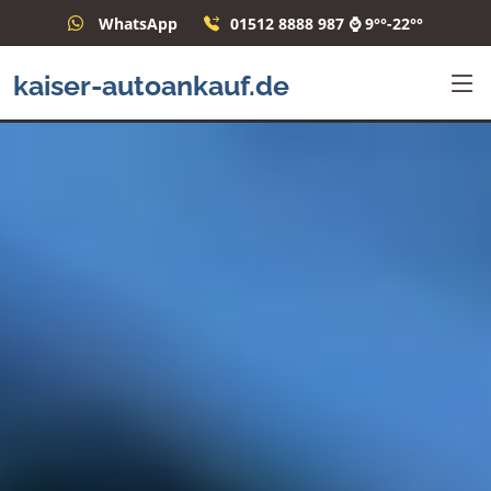
WhatsApp
01512 8888 987 ⌚ 9°°-22°°
kaiser-autoankauf.de