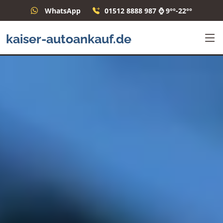
WhatsApp
01512 8888 987 ⌚ 9°°-22°°
kaiser-autoankauf.de