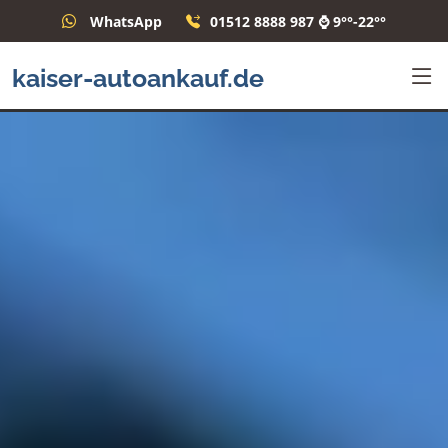
WhatsApp
01512 8888 987 ⌚ 9°°-22°°
kaiser-autoankauf.de