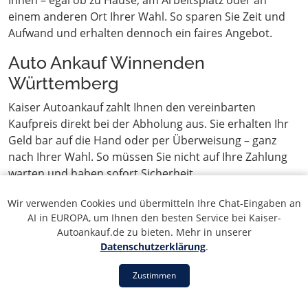
Ihnen – egal ob zu Hause, am Arbeitsplatz oder an
einem anderen Ort Ihrer Wahl. So sparen Sie Zeit und
Aufwand und erhalten dennoch ein faires Angebot.
Auto Ankauf Winnenden
Württemberg
Kaiser Autoankauf zahlt Ihnen den vereinbarten
Kaufpreis direkt bei der Abholung aus. Sie erhalten Ihr
Geld bar auf die Hand oder per Überweisung – ganz
nach Ihrer Wahl. So müssen Sie nicht auf Ihre Zahlung
warten und haben sofort Sicherheit.
Wir verwenden Cookies und übermitteln Ihre Chat-Eingaben an
AI in EUROPA, um Ihnen den besten Service bei Kaiser-
Autoankauf.de zu bieten. Mehr in unserer
Datenschutzerklärung
.
Inhaltsverzeichnis: Alles zum
Autoankauf in Winnenden
Zustimmen
Württemberg