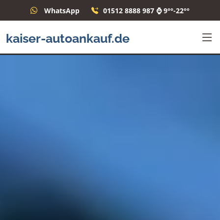
WhatsApp
01512 8888 987 ⌚ 9°°-22°°
kaiser-autoankauf.de