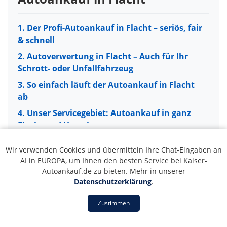
1. Der Profi-Autoankauf in Flacht – seriös, fair
& schnell
2. Autoverwertung in Flacht – Auch für Ihr
Schrott- oder Unfallfahrzeug
3. So einfach läuft der Autoankauf in Flacht
ab
4. Unser Servicegebiet: Autoankauf in ganz
Flacht und Umgebung
5. 5 Gründe für unseren Autoankauf-Service
Wir verwenden Cookies und übermitteln Ihre Chat-Eingaben an
in Flacht
1. Der Profi-Autoankauf in Flacht –
AI in EUROPA, um Ihnen den besten Service bei Kaiser-
6. Ihr Fahrzeug in guten Händen: PKW, LKW &
Autoankauf.de zu bieten. Mehr in unserer
seriös, fair & schnell
Transporter
Datenschutzerklärung
.
Sie möchten Ihr Fahrzeug
in Flacht verkaufen
und
7. Wann ist eine Autoverwertung die richtige
Zustimmen
suchen einen verlässlichen Partner? Dann sind Sie bei
Wahl?
Kaiser Autoankauf genau richtig. Unser Service steht
8. Neuwagen & junge Gebrauchte in Flacht