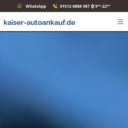
WhatsApp
01512 8888 987 ⌚ 9°°-22°°
kaiser-autoankauf.de