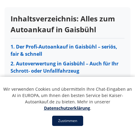
Inhaltsverzeichnis: Alles zum
Autoankauf in Gaisbühl
1. Der Profi-Autoankauf in Gaisbühl – seriös,
fair & schnell
2. Autoverwertung in Gaisbühl – Auch für Ihr
Schrott- oder Unfallfahrzeug
3. So einfach läuft der Autoankauf in
Gaisbühl ab
Wir verwenden Cookies und übermitteln Ihre Chat-Eingaben an
AI in EUROPA, um Ihnen den besten Service bei Kaiser-
4. Unser Servicegebiet: Autoankauf in ganz
Autoankauf.de zu bieten. Mehr in unserer
Gaisbühl und Umgebung
Datenschutzerklärung
.
5. 5 Gründe für unseren Autoankauf-Service
Zustimmen
in Gaisbühl
1. Der Profi-Autoankauf in Gaisbühl
6. Ihr Fahrzeug in guten Händen: PKW, LKW &