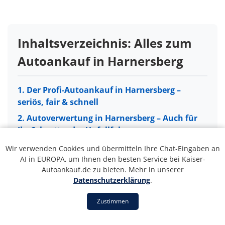
Inhaltsverzeichnis: Alles zum
Autoankauf in Harnersberg
1. Der Profi-Autoankauf in Harnersberg –
seriös, fair & schnell
2. Autoverwertung in Harnersberg – Auch für
Ihr Schrott- oder Unfallfahrzeug
3. So einfach läuft der Autoankauf in
Wir verwenden Cookies und übermitteln Ihre Chat-Eingaben an
Harnersberg ab
AI in EUROPA, um Ihnen den besten Service bei Kaiser-
Autoankauf.de zu bieten. Mehr in unserer
4. Unser Servicegebiet: Autoankauf in ganz
Datenschutzerklärung
.
Harnersberg und Umgebung
Zustimmen
5. 5 Gründe für unseren Autoankauf-Service
in Harnersberg
1. Der Profi-Autoankauf in