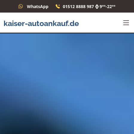
WhatsApp
01512 8888 987 ⌚ 9°°-22°°
kaiser-autoankauf.de