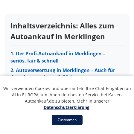
Inhaltsverzeichnis: Alles zum
Autoankauf in Merklingen
1. Der Profi-Autoankauf in Merklingen –
seriös, fair & schnell
2. Autoverwertung in Merklingen – Auch für
Ihr Schrott- oder Unfallfahrzeug
3. So einfach läuft der Autoankauf in
Wir verwenden Cookies und übermitteln Ihre Chat-Eingaben an
Merklingen ab
AI in EUROPA, um Ihnen den besten Service bei Kaiser-
Autoankauf.de zu bieten. Mehr in unserer
4. Unser Servicegebiet: Autoankauf in ganz
Datenschutzerklärung
.
Merklingen und Umgebung
Zustimmen
5. 5 Gründe für unseren Autoankauf-Service
in Merklingen
1. Der Profi-Autoankauf in