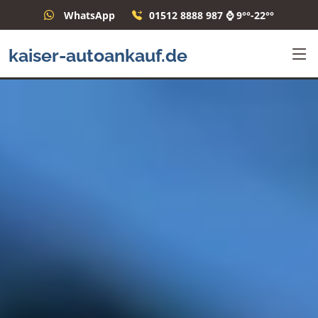
WhatsApp
01512 8888 987 ⌚ 9°°-22°°
kaiser-autoankauf.de