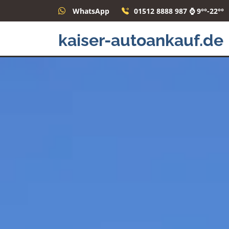
WhatsApp
01512 8888 987 ⌚ 9°°-22°°
kaiser-autoankauf.de